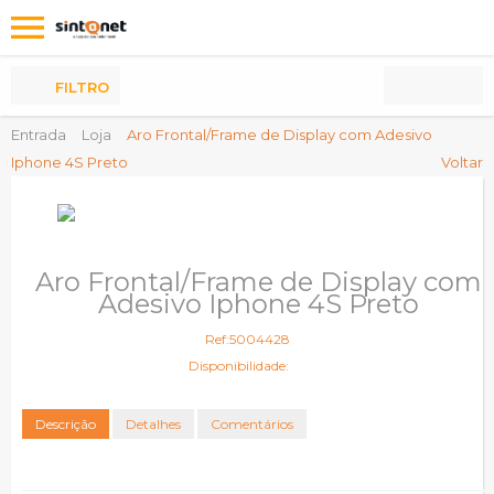
Os
meus
Produtos
FILTRO
Entrada
Loja
Aro Frontal/Frame de Display com Adesivo
Iphone 4S Preto
Voltar
Aro Frontal/Frame de Display com
Adesivo Iphone 4S Preto
Ref:5004428
Disponibilidade:
Descrição
Detalhes
Comentários