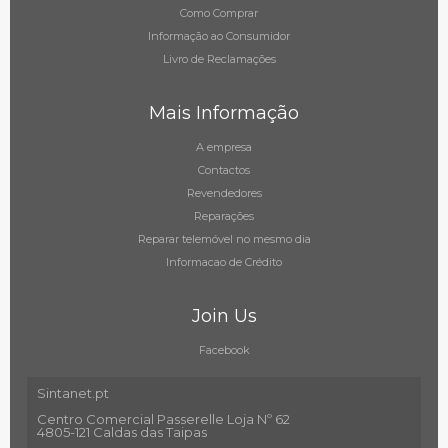
Como Comprar
Informação ao Consumidor
Livro de Reclamações
Mais Informação
A empresa
Contactos
Revendedores
Reparações
Reparar telemóvel no mesmo dia
Informacao de Crédito
Join Us
Facebook
Sintanet.pt
Centro Comercial Passerelle Loja Nº 62
4805-121 Caldas das Taipas