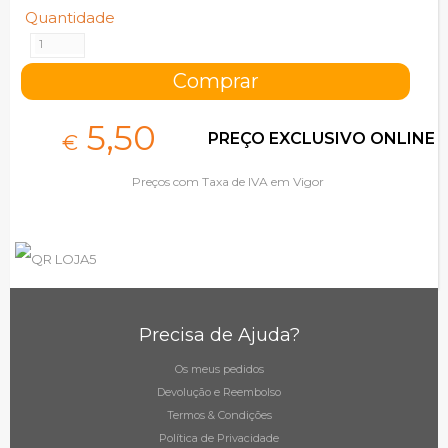
Quantidade
5,
50
PREÇO EXCLUSIVO ONLINE
€
Preços com Taxa de IVA em Vigor
Precisa de Ajuda?
Os meus pedidos
Devolução e Reembolso
Termos & Condições
Política de Privacidade