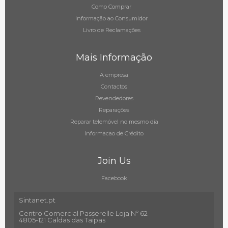
Como Comprar
Informação ao Consumidor
Livro de Reclamações
Mais Informação
A empresa
Contactos
Revendedores
Reparações
Reparar telemóvel no mesmo dia
Informacao de Crédito
Join Us
Facebook
Sintanet.pt
Centro Comercial Passerelle Loja Nº 62
4805-121 Caldas das Taipas