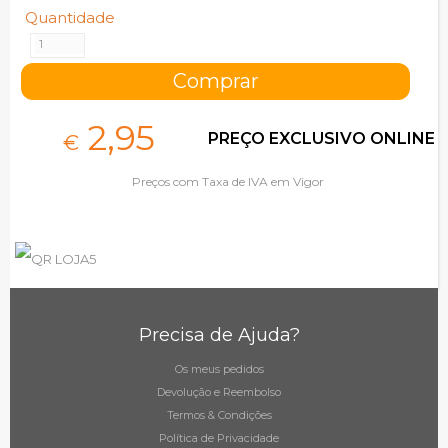
Quantidade
2,
95
PREÇO EXCLUSIVO ONLINE
€
Preços com Taxa de IVA em Vigor
Precisa de Ajuda?
Os meus pedidos
Devolução e Reembolso
Termos & Condições
Política de Privacidade