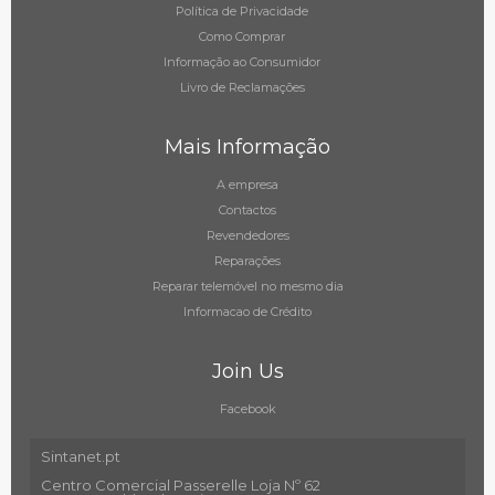
Política de Privacidade
Como Comprar
Informação ao Consumidor
Livro de Reclamações
Mais Informação
A empresa
Contactos
Revendedores
Reparações
Reparar telemóvel no mesmo dia
Informacao de Crédito
Join Us
Facebook
Sintanet.pt
Centro Comercial Passerelle Loja Nº 62