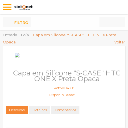
Os
meus
Produtos
FILTRO
Entrada
Loja
Capa em Silicone "S-CASE" HTC ONE X Preta
Opaca
Voltar
Capa em Silicone "S-CASE" HTC
ONE X Preta Opaca
Ref:5004318
Disponibilidade:
Descrição
Detalhes
Comentários