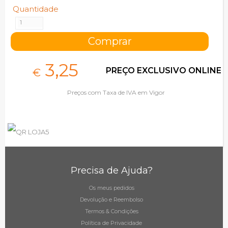
Quantidade
3,
25
PREÇO EXCLUSIVO ONLINE
€
Preços com Taxa de IVA em Vigor
Precisa de Ajuda?
Os meus pedidos
Devolução e Reembolso
Termos & Condições
Política de Privacidade