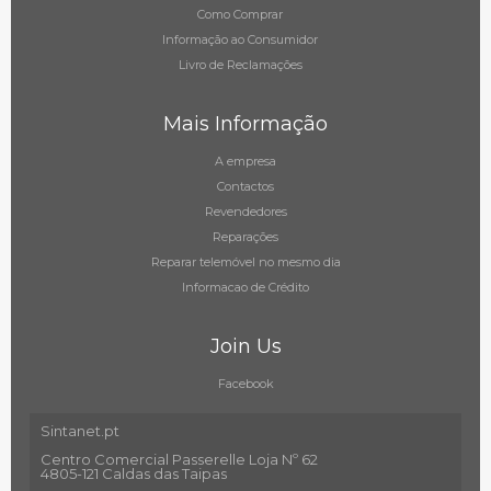
Como Comprar
Informação ao Consumidor
Livro de Reclamações
Mais Informação
A empresa
Contactos
Revendedores
Reparações
Reparar telemóvel no mesmo dia
Informacao de Crédito
Join Us
Facebook
Sintanet.pt
Centro Comercial Passerelle Loja Nº 62
4805-121 Caldas das Taipas