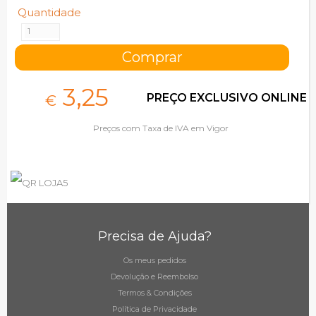
Quantidade
3,
25
PREÇO EXCLUSIVO ONLINE
€
Preços com Taxa de IVA em Vigor
Precisa de Ajuda?
Os meus pedidos
Devolução e Reembolso
Termos & Condições
Política de Privacidade