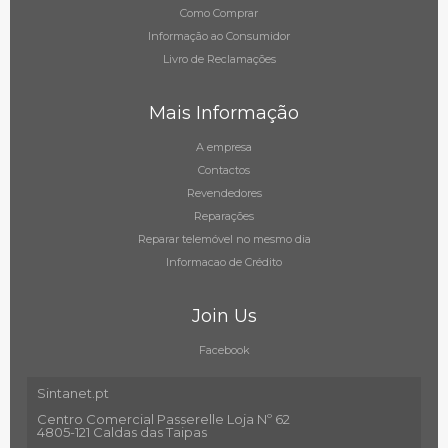
Como Comprar
Informação ao Consumidor
Livro de Reclamações
Mais Informação
A empresa
Contactos
Revendedores
Reparações
Reparar telemóvel no mesmo dia
Informacao de Crédito
Join Us
Facebook
Sintanet.pt
Centro Comercial Passerelle Loja Nº 62
4805-121 Caldas das Taipas