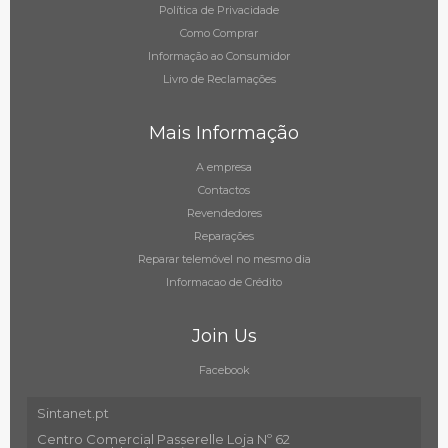
Política de Privacidade
Como Comprar
Informação ao Consumidor
Livro de Reclamações
Mais Informação
A empresa
Contactos
Revendedores
Reparações
Reparar telemóvel no mesmo dia
Informacao de Crédito
Join Us
Facebook
Sintanet.pt
Centro Comercial Passerelle Loja Nº 62