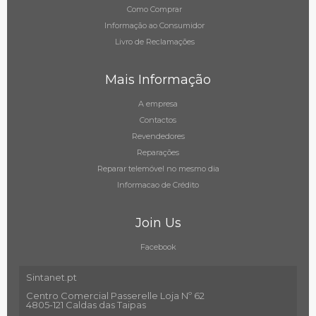
Como Comprar
Informação ao Consumidor
Livro de Reclamações
Mais Informação
A empresa
Contactos
Revendedores
Reparações
Reparar telemóvel no mesmo dia
Informacao de Crédito
Join Us
Facebook
Sintanet.pt
Centro Comercial Passerelle Loja Nº 62
4805-121 Caldas das Taipas