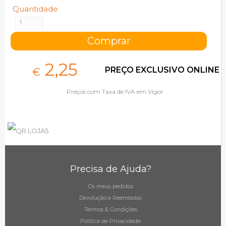
Quantidade
2,
25
PREÇO EXCLUSIVO ONLINE
€
Preços com Taxa de IVA em Vigor
Precisa de Ajuda?
Os meus pedidos
Devolução e Reembolso
Termos & Condições
Política de Privacidade