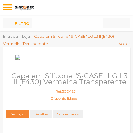
Os
meus
Produtos
FILTRO
Entrada
Loja
Capa em Silicone "S-CASE" LG L3 II (E430)
Vermelha Transparente
Voltar
Capa em Silicone "S-CASE" LG L3
II (E430) Vermelha Transparente
Ref:5004274
Disponibilidade:
Descrição
Detalhes
Comentários