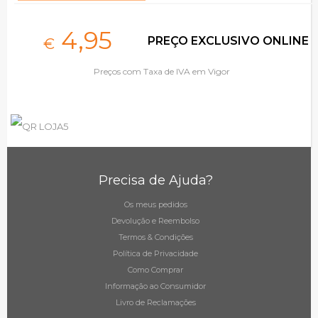
4,
95
PREÇO EXCLUSIVO ONLINE
€
Preços com Taxa de IVA em Vigor
Precisa de Ajuda?
Os meus pedidos
Devolução e Reembolso
Termos & Condições
Política de Privacidade
Como Comprar
Informação ao Consumidor
Livro de Reclamações