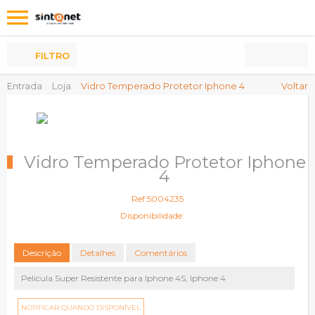
Os
meus
Produtos
FILTRO
Entrada
Loja
Vidro Temperado Protetor Iphone 4
Voltar
Vidro Temperado Protetor Iphone
4
Ref:5004235
Disponibilidade:
Descrição
Detalhes
Comentários
Pelicula Super Resistente para Iphone 4S, Iphone 4
NOTIFICAR QUANDO DISPONÍVEL