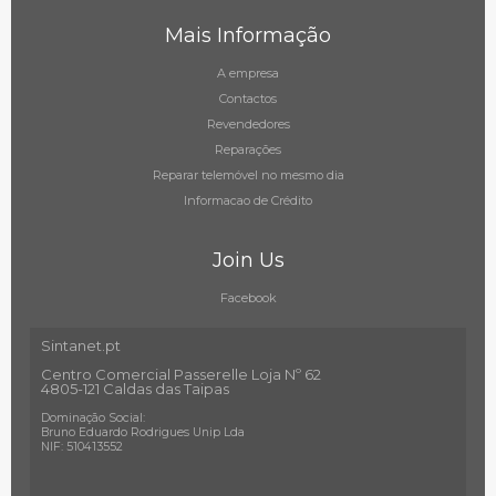
Mais Informação
A empresa
Contactos
Revendedores
Reparações
Reparar telemóvel no mesmo dia
Informacao de Crédito
Join Us
Facebook
Sintanet.pt
Centro Comercial Passerelle Loja Nº 62
4805-121 Caldas das Taipas
Dominação Social:
Bruno Eduardo Rodrigues Unip Lda
NIF: 510413552