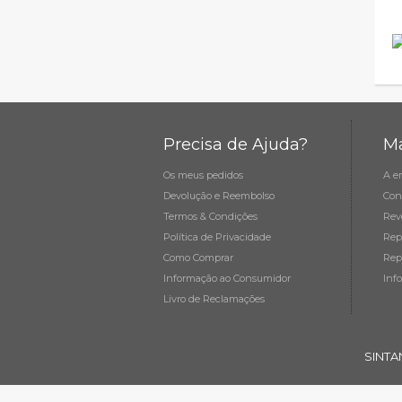
Precisa de Ajuda?
Ma
Os meus pedidos
A e
Devolução e Reembolso
Con
Termos & Condições
Rev
Política de Privacidade
Rep
Como Comprar
Rep
Informação ao Consumidor
Inf
Livro de Reclamações
SINTA