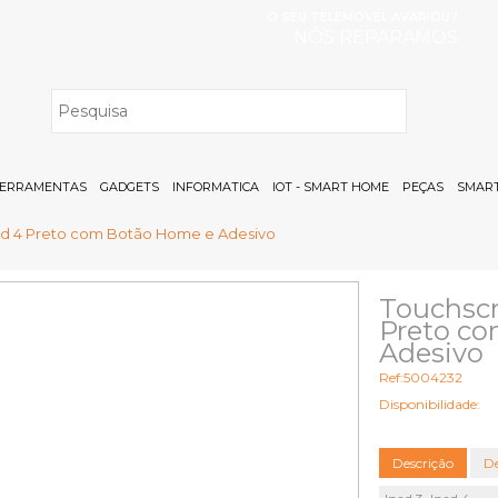
O SEU TELEMÓVEL AVARIOU?
NÓS REPARAMOS
H
ERRAMENTAS
GADGETS
INFORMATICA
IOT - SMART HOME
PEÇAS
SMART
pad 4 Preto com Botão Home e Adesivo
Touchscr
Preto c
Adesivo
Ref:5004232
Disponibilidade:
Descrição
De