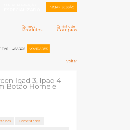
CENTRO REPARAÇÃO
INICIAR SESSÃO
ESPECIALIZADO
Os meus
Carrinho de
Produtos
Compras
Memorizar
Perdeu a senha?
Registar |
 TVS
USADOS
NOVIDADES
Voltar
een Ipad 3, Ipad 4
om Botão Home e
talhes
Comentários