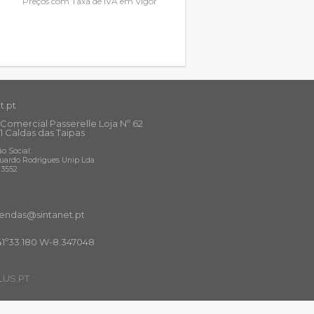
Preços com Taxa de IVA em Vigor
t.pt
Comercial Passerelle Loja Nº 62
1 Caldas das Taipas
o Social:
uardo Rodrigues Unip Lda
13552
ndas@sintanet
.pt
41º33.180 W-8.347048
US.PT