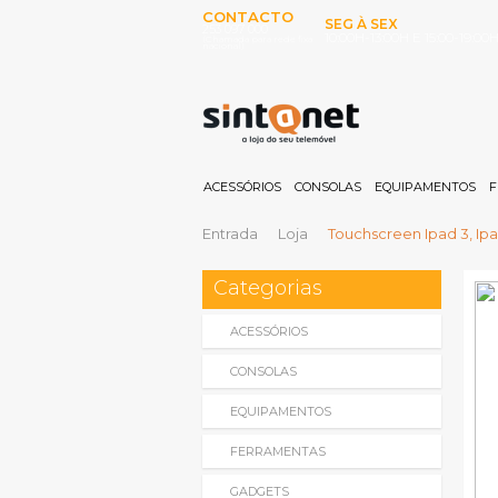
CONTACTO
SEG À SEX
253 097 000
10:00H-13:00H E 15:00-19:00
(Chamada para rede fixa
nacional)
ACESSÓRIOS
CONSOLAS
EQUIPAMENTOS
F
Entrada
Loja
Touchscreen Ipad 3, I
Categorias
ACESSÓRIOS
CONSOLAS
EQUIPAMENTOS
FERRAMENTAS
GADGETS