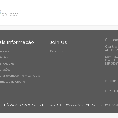
Sintane
is Informação
Join Us
Centro 
4805-12
mpresa
Facebook
Dominaçã
tactos
Bruno Ed
endedores
NIF: 5104
arações
arar telemóvel no mesmo dia
encome
ormacao de Crédito
GPS: N
NET © 2012 TODOS OS DIREITOS RESERVADOS DEVELOPED BY
BSOL