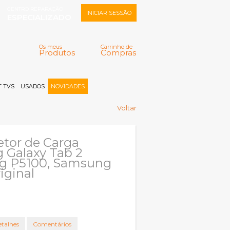
CENTRO REPARAÇÃO
INICIAR SESSÃO
ESPECIALIZADO
Os meus
Carrinho de
Produtos
Compras
Memorizar
Perdeu a senha?
Registar |
 TVS
USADOS
NOVIDADES
Voltar
etor de Carga
 Galaxy Tab 2
g P5100, Samsung
iginal
talhes
Comentários