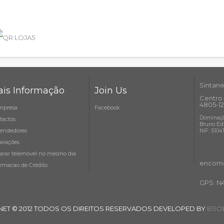
Sintane
is Informação
Join Us
Centro 
4805-12
mpresa
Facebook
Dominaçã
tactos
Bruno Ed
endedores
NIF: 5104
arações
arar telemóvel no mesmo dia
encome
ormacao de Crédito
GPS: N
NET © 2012 TODOS OS DIREITOS RESERVADOS DEVELOPED BY
BSOL