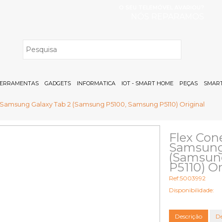
O SEU TELEMÓVEL AVARIOU?
NÓS REPARAMOS
H
ERRAMENTAS
GADGETS
INFORMATICA
IOT - SMART HOME
PEÇAS
SMART
Samsung Galaxy Tab 2 (Samsung P5100, Samsung P5110) Original
Flex Con
Samsung
(Samsun
P5110) Or
Ref:5003992
Disponibilidade:
Descrição
De