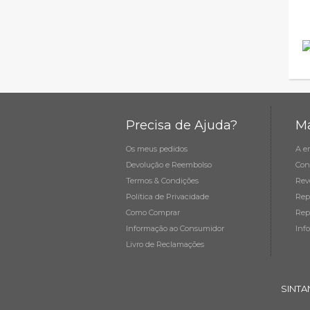
Precisa de Ajuda?
Ma
Os meus pedidos
A e
Devolução e Reembolso
Con
Termos & Condições
Rev
Política de Privacidade
Rep
Como Comprar
Rep
Informação ao Consumidor
Inf
Livro de Reclamações
SINTA