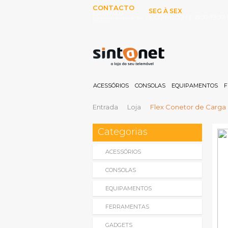
CONTACTO
SEG À SEX
253 097 000
10:00H-13:00H E 15:00-19:00
(Chamada para rede fixa
nacional)
ACESSÓRIOS
CONSOLAS
EQUIPAMENTOS
F
Entrada
Loja
Flex Conetor de Carga 
Categorias
ACESSÓRIOS
CONSOLAS
EQUIPAMENTOS
FERRAMENTAS
GADGETS