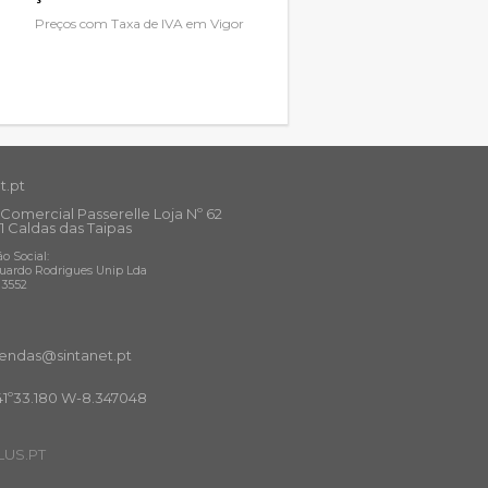
Preços com Taxa de IVA em Vigor
t.pt
Comercial Passerelle Loja Nº 62
1 Caldas das Taipas
o Social:
uardo Rodrigues Unip Lda
13552
ndas@sintanet
.pt
41º33.180 W-8.347048
US.PT