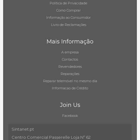
Política de Privacidade
Como Comprar
Informação ao Consumidor
Livro de Reclamações
Mais Informação
A empresa
Contactos
Revendedores
Reparações
Reparar telemóvel no mesmo dia
Informacao de Crédito
Join Us
Facebook
Sintanet.pt
Centro Comercial Passerelle Loja Nº 62