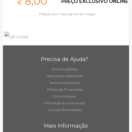
8,
00
PREÇO EXCLUSIVO ONLINE
€
Preços com Taxa de IVA em Vigor
Precisa de Ajuda?
Os meus pedidos
Devolução e Reembolso
Termos & Condições
Política de Privacidade
Como Comprar
Informação ao Consumidor
Livro de Reclamações
Mais Informação