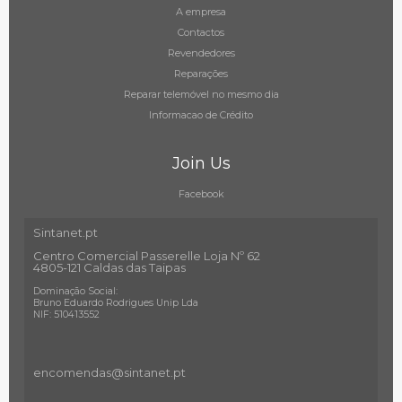
A empresa
Contactos
Revendedores
Reparações
Reparar telemóvel no mesmo dia
Informacao de Crédito
Join Us
Facebook
Sintanet.pt
Centro Comercial Passerelle Loja Nº 62
4805-121 Caldas das Taipas
Dominação Social:
Bruno Eduardo Rodrigues Unip Lda
NIF: 510413552
encomendas@sintanet
.pt