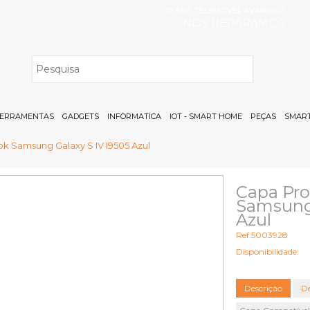
O SEU TELEMÓVEL AVARIOU?
NÓS REPARAMOS
H
ERRAMENTAS
GADGETS
INFORMATICA
IOT - SMART HOME
PEÇAS
SMART
ok Samsung Galaxy S IV I9505 Azul
Capa Pro
Samsung 
Azul
Ref:5003928
Disponibilidade:
Descrição
De