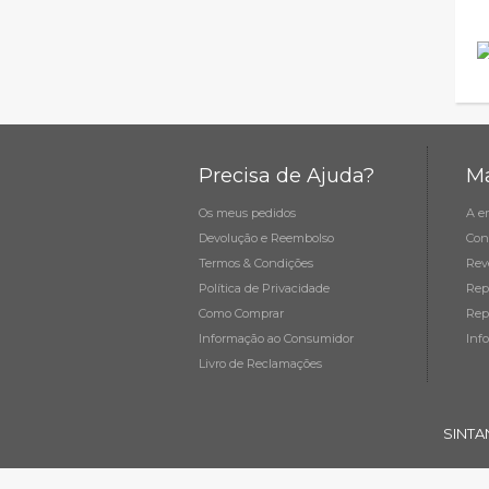
Precisa de Ajuda?
Ma
Os meus pedidos
A e
Devolução e Reembolso
Con
Termos & Condições
Rev
Política de Privacidade
Rep
Como Comprar
Rep
Informação ao Consumidor
Inf
Livro de Reclamações
SINTA