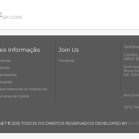
Sintane
is Informação
Join Us
Centro 
4805-12
mpresa
Facebook
Dominaçã
tactos
Bruno Ed
endedores
NIF: 5104
arações
arar telemóvel no mesmo dia
encome
ormacao de Crédito
GPS: N
NET © 2012 TODOS OS DIREITOS RESERVADOS DEVELOPED BY
BSOL