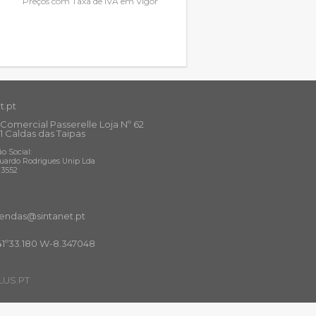
Preços com Taxa de IVA em Vigor
t.pt
Comercial Passerelle Loja Nº 62
1 Caldas das Taipas
o Social:
uardo Rodrigues Unip Lda
13552
ndas@sintanet
.pt
41º33.180 W-8.347048
US.PT