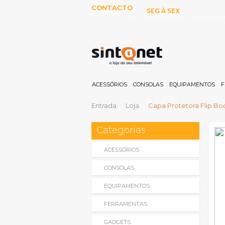
CONTACTO
SEG À SEX
253 097 000
10:00H-13:00H E 15:00-19:00
(Chamada para rede fixa
nacional)
ACESSÓRIOS
CONSOLAS
EQUIPAMENTOS
F
Entrada
Loja
Capa Protetora Flip Bo
Categorias
ACESSÓRIOS
CONSOLAS
EQUIPAMENTOS
FERRAMENTAS
GADGETS