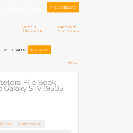
CENTRO REPARAÇÃO
INICIAR SESSÃO
ESPECIALIZADO
Os meus
Carrinho de
Produtos
Compras
Memorizar
Perdeu a senha?
Registar |
 TVS
USADOS
NOVIDADES
Voltar
tetora Flip Book
Galaxy S IV I9505
talhes
Comentários