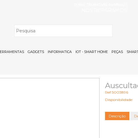
O SEU TELEMÓVEL AVARIOU?
NÓS REPARAMOS
H
ERRAMENTAS
GADGETS
INFORMATICA
IOT - SMART HOME
PEÇAS
SMART
Auscult
Ref:5003896
Disponibilidade:
Descrição
De