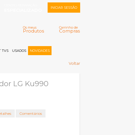
CENTRO REPARAÇÃO
INICIAR SESSÃO
ESPECIALIZADO
Os meus
Carrinho de
Produtos
Compras
Memorizar
Perdeu a senha?
Registar |
 TVS
USADOS
NOVIDADES
Voltar
ador LG Ku990
talhes
Comentários