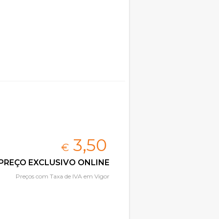
3,
50
€
PREÇO EXCLUSIVO ONLINE
Preços com Taxa de IVA em Vigor