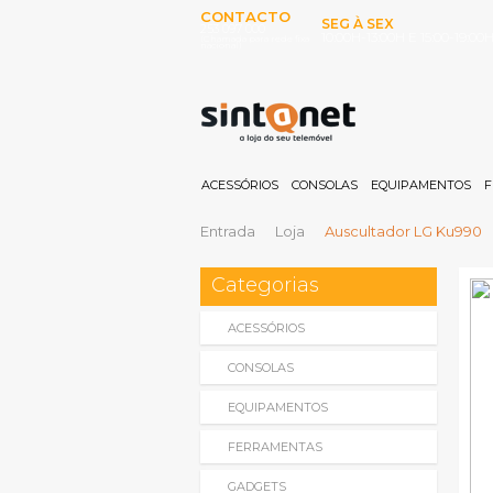
CONTACTO
SEG À SEX
253 097 000
10:00H-13:00H E 15:00-19:00
(Chamada para rede fixa
nacional)
ACESSÓRIOS
CONSOLAS
EQUIPAMENTOS
F
Entrada
Loja
Auscultador LG Ku990
Categorias
ACESSÓRIOS
CONSOLAS
EQUIPAMENTOS
FERRAMENTAS
GADGETS