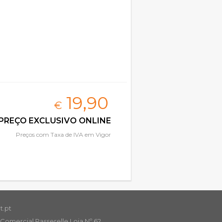
19,
90
€
PREÇO EXCLUSIVO ONLINE
Preços com Taxa de IVA em Vigor
t.pt
Comercial Passerelle Loja Nº 62