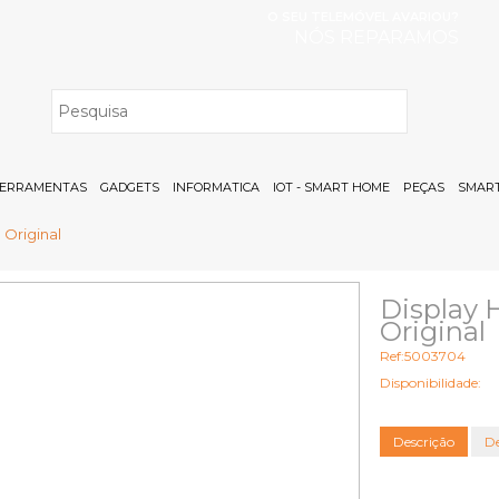
O SEU TELEMÓVEL AVARIOU?
NÓS REPARAMOS
H
ERRAMENTAS
GADGETS
INFORMATICA
IOT - SMART HOME
PEÇAS
SMART
 Original
Display 
Original
Ref:5003704
Disponibilidade:
Descrição
De