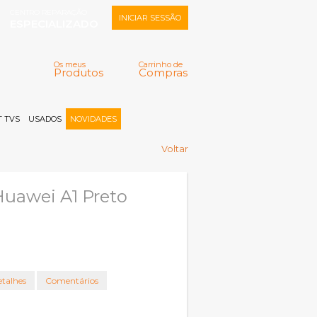
CENTRO REPARAÇÃO
INICIAR SESSÃO
ESPECIALIZADO
Os meus
Carrinho de
Produtos
Compras
Memorizar
Perdeu a senha?
Registar |
 TVS
USADOS
NOVIDADES
Voltar
Huawei A1 Preto
talhes
Comentários