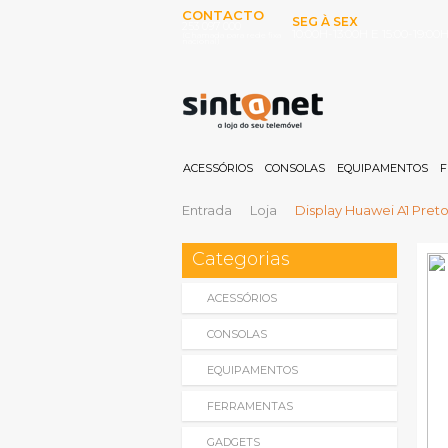
CONTACTO
SEG À SEX
253 097 000
10:00H-13:00H E 15:00-19:00
(Chamada para rede fixa
nacional)
ACESSÓRIOS
CONSOLAS
EQUIPAMENTOS
F
Entrada
Loja
Display Huawei A1 Preto
Categorias
ACESSÓRIOS
CONSOLAS
EQUIPAMENTOS
FERRAMENTAS
GADGETS