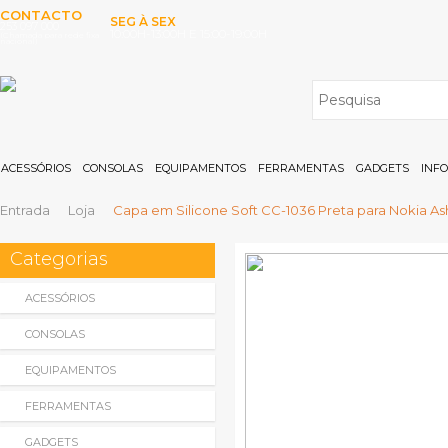
CONTACTO
SEG À SEX
253 097 000
10:00H-13:00H E 15:00-19:00H
(Chamada para rede fixa
nacional)
ACESSÓRIOS
CONSOLAS
EQUIPAMENTOS
FERRAMENTAS
GADGETS
INF
Entrada
Loja
Capa em Silicone Soft CC-1036 Preta para Nokia Ash
Categorias
ACESSÓRIOS
CONSOLAS
EQUIPAMENTOS
FERRAMENTAS
GADGETS