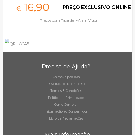
16,
90
PREÇO EXCLUSIVO ONLINE
€
Preços com Taxa de IVA em Vigor
Precisa de Ajuda?
Os meus pedidos
Devolução e Reembolso
Termos & Condições
Política de Privacidade
Como Comprar
Informação ao Consumidor
Livro de Reclamações
Mais Informação