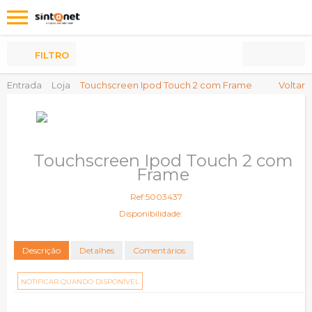
Os
meus
Produtos
FILTRO
Entrada
Loja
Touchscreen Ipod Touch 2 com Frame
Voltar
Touchscreen Ipod Touch 2 com
Frame
Ref:5003437
Disponibilidade:
Descrição
Detalhes
Comentários
NOTIFICAR QUANDO DISPONÍVEL