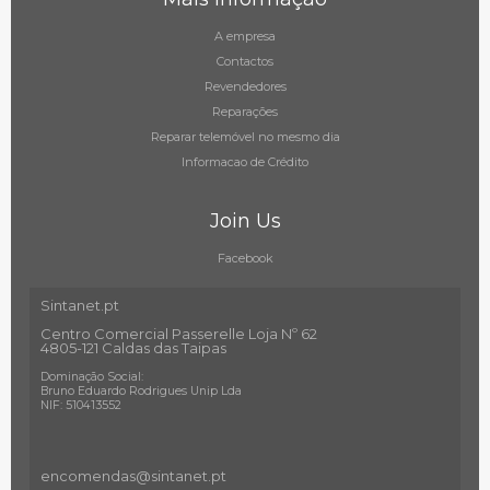
A empresa
Contactos
Revendedores
Reparações
Reparar telemóvel no mesmo dia
Informacao de Crédito
Join Us
Facebook
Sintanet.pt
Centro Comercial Passerelle Loja Nº 62
4805-121 Caldas das Taipas
Dominação Social:
Bruno Eduardo Rodrigues Unip Lda
NIF: 510413552
encomendas@sintanet
.pt