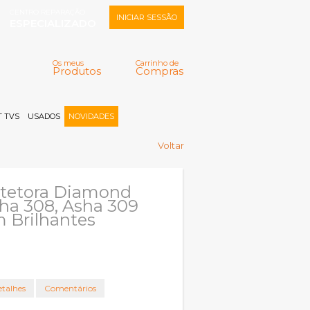
CENTRO REPARAÇÃO
INICIAR SESSÃO
ESPECIALIZADO
Os meus
Carrinho de
Produtos
Compras
Memorizar
Perdeu a senha?
Registar |
 TVS
USADOS
NOVIDADES
Voltar
otetora Diamond
ha 308, Asha 309
 Brilhantes
talhes
Comentários