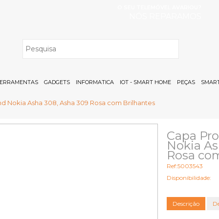
O SEU TELEMÓVEL AVARIOU?
NÓS REPARAMOS
H
ERRAMENTAS
GADGETS
INFORMATICA
IOT - SMART HOME
PEÇAS
SMART
d Nokia Asha 308, Asha 309 Rosa com Brilhantes
Capa Pr
Nokia As
Rosa com
Ref:5003543
Disponibilidade:
Descrição
De