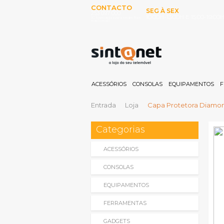
CONTACTO
SEG À SEX
253 097 000
10:00H-13:00H E 15:00-19:00
(Chamada para rede fixa
nacional)
ACESSÓRIOS
CONSOLAS
EQUIPAMENTOS
F
Entrada
Loja
Capa Protetora Diamon
Categorias
ACESSÓRIOS
CONSOLAS
EQUIPAMENTOS
FERRAMENTAS
GADGETS