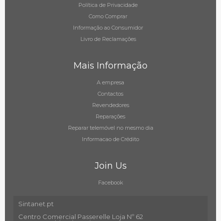
Política de Privacidade
Como Comprar
Informação ao Consumidor
Livro de Reclamações
Mais Informação
A empresa
Contactos
Revendedores
Reparações
Reparar telemóvel no mesmo dia
Informacao de Crédito
Join Us
Facebook
Sintanet.pt
Centro Comercial Passerelle Loja Nº 62