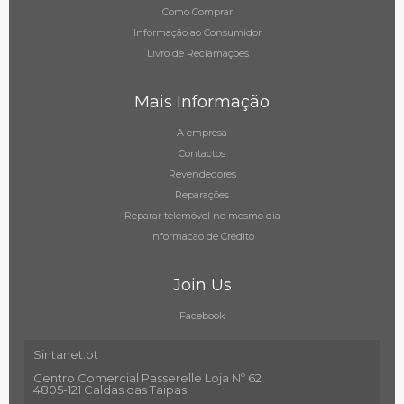
Como Comprar
Informação ao Consumidor
Livro de Reclamações
Mais Informação
A empresa
Contactos
Revendedores
Reparações
Reparar telemóvel no mesmo dia
Informacao de Crédito
Join Us
Facebook
Sintanet.pt
Centro Comercial Passerelle Loja Nº 62
4805-121 Caldas das Taipas