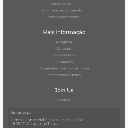
Como Comprar
Informação ao Consumidor
Livro de Reclamações
Mais Informação
A empresa
Contactos
Revendedores
Reparações
Reparar telemóvel no mesmo dia
Informacao de Crédito
Join Us
Facebook
Sintanet.pt
Centro Comercial Passerelle Loja Nº 62
4805-121 Caldas das Taipas