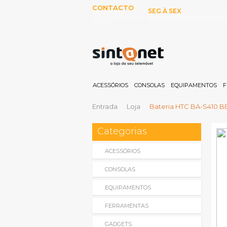
CONTACTO
SEG À SEX
253 097 000
10:00H-13:00H E 15:00-19:00
(Chamada para rede fixa
nacional)
ACESSÓRIOS
CONSOLAS
EQUIPAMENTOS
F
Entrada
Loja
Bateria HTC BA-S410 B
Categorias
ACESSÓRIOS
CONSOLAS
EQUIPAMENTOS
FERRAMENTAS
GADGETS