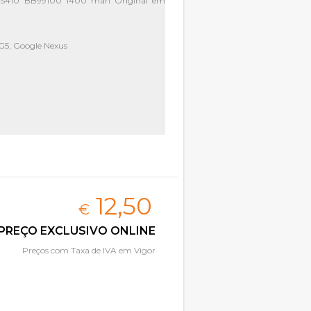
-S410 BB99100 1400 mah Original em
 G5, Google Nexus
12,
50
€
PREÇO EXCLUSIVO ONLINE
Preços com Taxa de IVA em Vigor