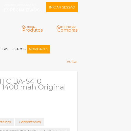
CENTRO REPARAÇÃO
INICIAR SESSÃO
ESPECIALIZADO
Os meus
Carrinho de
Produtos
Compras
Memorizar
Perdeu a senha?
Registar |
 TVS
USADOS
NOVIDADES
Voltar
HTC BA-S410
1400 mah Original
talhes
Comentários