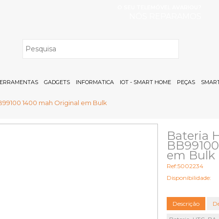
O SEU TELEMÓVEL AVARIOU?
NÓS REPARAMOS
H
ERRAMENTAS
GADGETS
INFORMATICA
IOT - SMART HOME
PEÇAS
SMART
B99100 1400 mah Original em Bulk
Bateria 
BB99100 
em Bulk
Ref:5002234
Disponibilidade:
Descrição
De