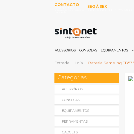
CONTACTO
SEG À SEX
253 097 000
10:00H-13:00H E 15:00-19:00
(Chamada para rede fixa
nacional)
ACESSÓRIOS
CONSOLAS
EQUIPAMENTOS
F
Entrada
Loja
Bateria Samsung EB535
Categorias
ACESSÓRIOS
CONSOLAS
EQUIPAMENTOS
FERRAMENTAS
GADGETS