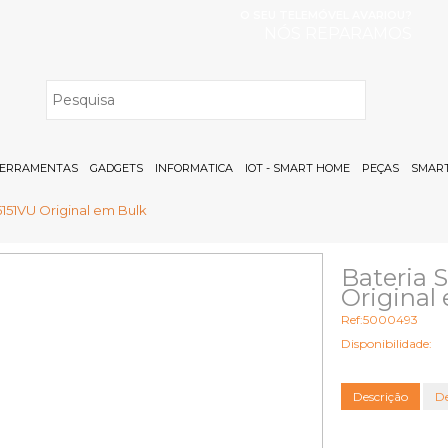
O SEU TELEMÓVEL AVARIOU?
NÓS REPARAMOS
H
ERRAMENTAS
GADGETS
INFORMATICA
IOT - SMART HOME
PEÇAS
SMART
151VU Original em Bulk
Bateria
Original
Ref:5000493
Disponibilidade:
Descrição
De