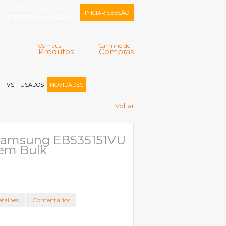
CENTRO REPARAÇÃO
INICIAR SESSÃO
ESPECIALIZADO
Os meus
Carrinho de
Produtos
Compras
Memorizar
Perdeu a senha?
Registar |
 TVS
USADOS
NOVIDADES
Voltar
 Samsung EB535151VU
 em Bulk
talhes
Comentários