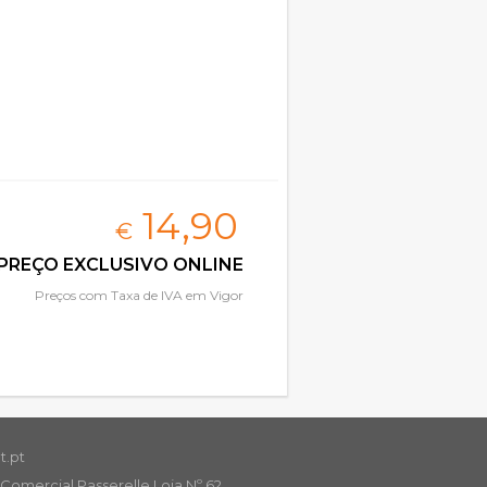
14,
90
€
PREÇO EXCLUSIVO ONLINE
Preços com Taxa de IVA em Vigor
t.pt
Comercial Passerelle Loja Nº 62