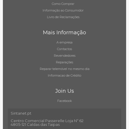
Como Comprar
Informação ao Consumidor
Livro de Reclamações
Mais Informação
A empresa
Contactos
Revendedores
Reparações
Reparar telemóvel no mesmo dia
Informacao de Crédito
Join Us
Facebook
Sintanet.pt
Centro Comercial Passerelle Loja Nº 62
4805-121 Caldas das Taipas