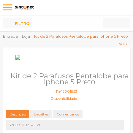
Os
meus
Produtos
FILTRO
Entrada
Loja
Kit de 2 Parafusos Pentalobe para Iphone 5 Preto
Voltar
Kit de 2 Parafusos Pentalobe para
Iphone 5 Preto
Ref:5001853
Disponibilidade:
Descrição
Detalhes
Comentários
32098-002-R2-v1