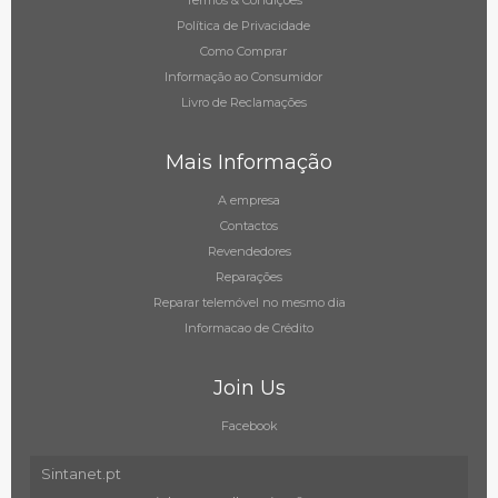
Termos & Condições
Política de Privacidade
Como Comprar
Informação ao Consumidor
Livro de Reclamações
Mais Informação
A empresa
Contactos
Revendedores
Reparações
Reparar telemóvel no mesmo dia
Informacao de Crédito
Join Us
Facebook
Sintanet.pt