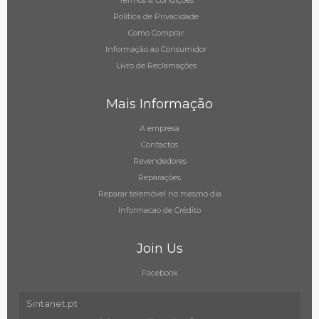
Termos & Condições
Política de Privacidade
Como Comprar
Informação ao Consumidor
Livro de Reclamações
Mais Informação
A empresa
Contactos
Revendedores
Reparações
Reparar telemóvel no mesmo dia
Informacao de Crédito
Join Us
Facebook
Sintanet.pt