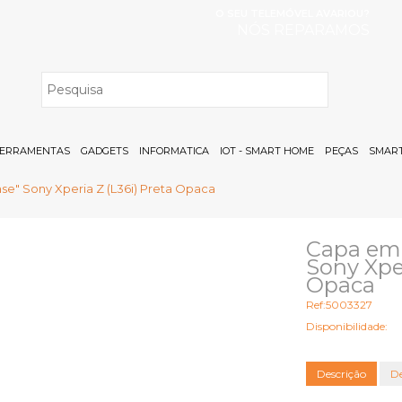
O SEU TELEMÓVEL AVARIOU?
NÓS REPARAMOS
H
ERRAMENTAS
GADGETS
INFORMATICA
IOT - SMART HOME
PEÇAS
SMART
se" Sony Xperia Z (L36i) Preta Opaca
Capa em 
Sony Xper
Opaca
Ref:5003327
Disponibilidade:
Descrição
De