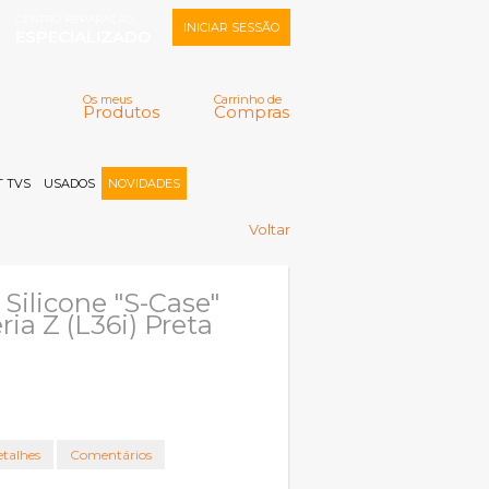
CENTRO REPARAÇÃO
INICIAR SESSÃO
ESPECIALIZADO
Os meus
Carrinho de
Produtos
Compras
Memorizar
Perdeu a senha?
Registar |
 TVS
USADOS
NOVIDADES
Voltar
Silicone "S-Case"
ia Z (L36i) Preta
talhes
Comentários