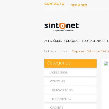
CONTACTO
SEG À SEX
253 097 000
10:00H-13:00H E 15:00-19:00
(Chamada para rede fixa
nacional)
ACESSÓRIOS
CONSOLAS
EQUIPAMENTOS
F
Entrada
Loja
Capa em Silicone "S-Ca
Categorias
ACESSÓRIOS
CONSOLAS
EQUIPAMENTOS
FERRAMENTAS
GADGETS