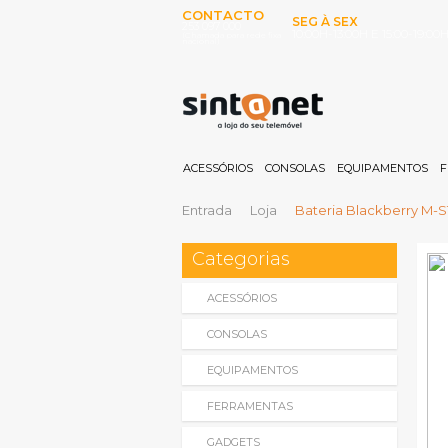
CONTACTO
SEG À SEX
253 097 000
10:00H-13:00H E 15:00-19:00
(Chamada para rede fixa
nacional)
ACESSÓRIOS
CONSOLAS
EQUIPAMENTOS
F
Entrada
Loja
Bateria Blackberry M-S
Categorias
ACESSÓRIOS
CONSOLAS
EQUIPAMENTOS
FERRAMENTAS
GADGETS