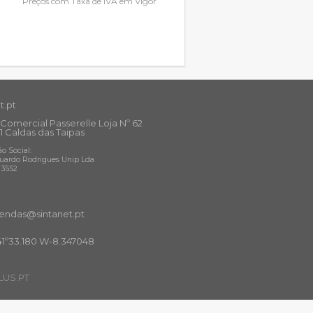
Preços com Taxa de IVA em Vigor
t.pt
Comercial Passerelle Loja Nº 62
1 Caldas das Taipas
o Social:
uardo Rodrigues Unip Lda
13552
ndas@sintanet
.pt
41º33.180 W-8.347048
US.PT