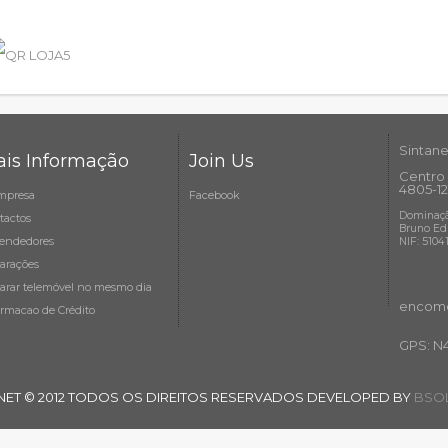
Sintane
is Informação
Join Us
Centro 
4805-12
mpresa
Facebook
Dominaçã
tactos
Bruno Ed
endedores
NIF: 5104
arações
arar telemóvel no mesmo dia
encome
ormacao de Crédito
GPS: N
NET © 2012 TODOS OS DIREITOS RESERVADOS DEVELOPED BY
BSOL