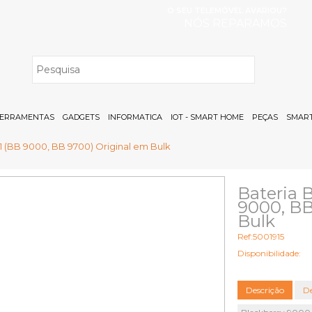
O SEU TELEMÓVEL AVARIOU?
NÓS REPARAMOS
H
ERRAMENTAS
GADGETS
INFORMATICA
IOT - SMART HOME
PEÇAS
SMART
1 (BB 9000, BB 9700) Original em Bulk
Bateria 
9000, BB
Bulk
Ref:5001915
Disponibilidade:
Descrição
De