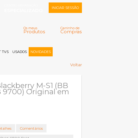
CENTRO REPARAÇÃO
INICIAR SESSÃO
ESPECIALIZADO
Os meus
Carrinho de
Produtos
Compras
Memorizar
Perdeu a senha?
Registar |
 TVS
USADOS
NOVIDADES
Voltar
Blackberry M-S1 (BB
 9700) Original em
talhes
Comentários