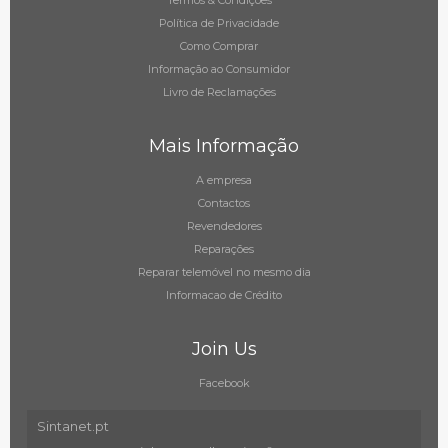
Termos & Condições
Política de Privacidade
Como Comprar
Informação ao Consumidor
Livro de Reclamações
Mais Informação
A empresa
Contactos
Revendedores
Reparações
Reparar telemóvel no mesmo dia
Informacao de Crédito
Join Us
Facebook
Sintanet.pt