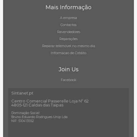
Mais Informação
A empresa
Contactos
Revendedores
Reparações
Reparar telemóvel no mesmo dia
Informacao de Crédito
Join Us
Facebook
Sintanet.pt
Centro Comercial Passerelle Loja Nº 62
4805-121 Caldas das Taipas
Dominação Social:
Bruno Eduardo Rodrigues Unip Lda
NIF: 510413552