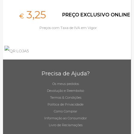
3,
25
PREÇO EXCLUSIVO ONLINE
€
Preços com Taxa de IVA em Vigor
Precisa de Ajuda?
Os meus pedidos
Devolução e Reembolso
Termos & Condições
Política de Privacidade
Como Comprar
Informação ao Consumidor
Livro de Reclamações