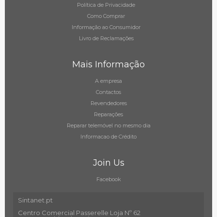
Política de Privacidade
Como Comprar
Informação ao Consumidor
Livro de Reclamações
Mais Informação
A empresa
Contactos
Revendedores
Reparações
Reparar telemóvel no mesmo dia
Informacao de Crédito
Join Us
Facebook
Sintanet.pt
Centro Comercial Passerelle Loja Nº 62