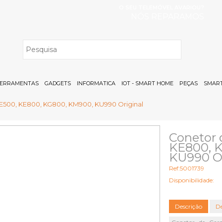
O SEU TELEMÓVEL AVARIOU?
NÓS REPARAMOS
H
ERRAMENTAS
GADGETS
INFORMATICA
IOT - SMART HOME
PEÇAS
SMART
E500, KE800, KG800, KM900, KU990 Original
Conetor 
KE800, 
KU990 Or
Ref:5001739
Disponibilidade:
Descrição
De