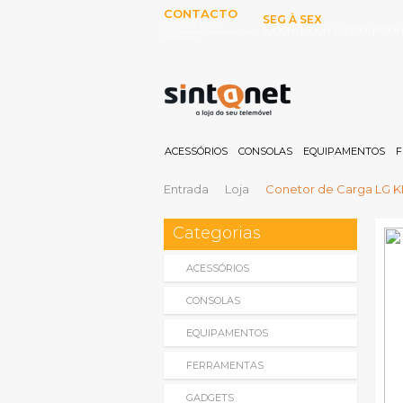
CONTACTO
SEG À SEX
253 097 000
10:00H-13:00H E 15:00-19:00
(Chamada para rede fixa
nacional)
ACESSÓRIOS
CONSOLAS
EQUIPAMENTOS
F
Entrada
Loja
Conetor de Carga LG K
Categorias
ACESSÓRIOS
CONSOLAS
EQUIPAMENTOS
FERRAMENTAS
GADGETS