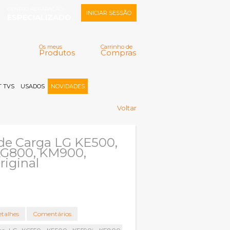
CENTRO REPARAÇÃO
INICIAR SESSÃO
ESPECIALIZADO
Os meus
Carrinho de
Produtos
Compras
Memorizar
Perdeu a senha?
Registar |
 TVS
USADOS
NOVIDADES
Voltar
de Carga LG KE500,
KG800, KM900,
iginal
talhes
Comentários