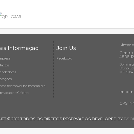
Sintane
is Informação
Join Us
Centro 
4805-12
mpresa
Facebook
Dominaçã
tactos
Bruno Ed
endedores
NIF: 5104
arações
arar telemóvel no mesmo dia
encome
ormacao de Crédito
GPS: N
NET © 2012 TODOS OS DIREITOS RESERVADOS DEVELOPED BY
BSOL