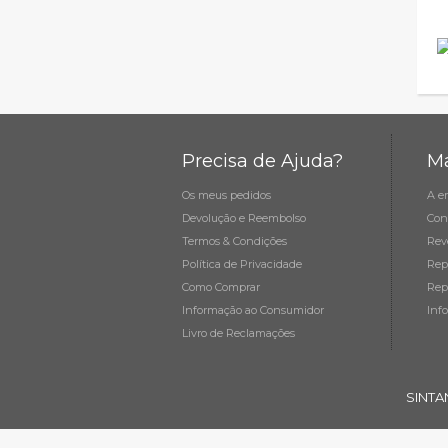
Precisa de Ajuda?
Ma
Os meus pedidos
A e
Devolução e Reembolso
Con
Termos & Condições
Rev
Política de Privacidade
Rep
Como Comprar
Rep
Informação ao Consumidor
Inf
Livro de Reclamações
SINTA