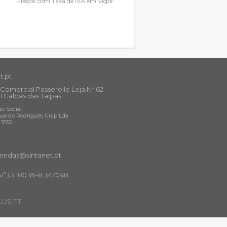
Preços com Taxa de IVA em Vigor
t.pt
Comercial Passerelle Loja Nº 62
1 Caldas das Taipas
o Social:
uardo Rodrigues Unip Lda
13552
ndas@sintanet
.pt
41º33.180 W-8.347048
US.PT