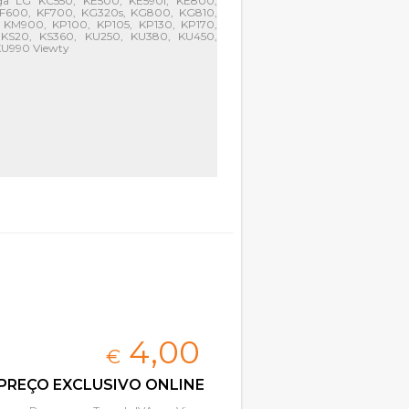
ga LG KC550, KE500, KE590i, KE800,
KF600, KF700, KG320s, KG800, KG810,
KM900, KP100, KP105, KP130, KP170,
KS20, KS360, KU250, KU380, KU450,
KU990 Viewty
4,
00
€
PREÇO EXCLUSIVO ONLINE