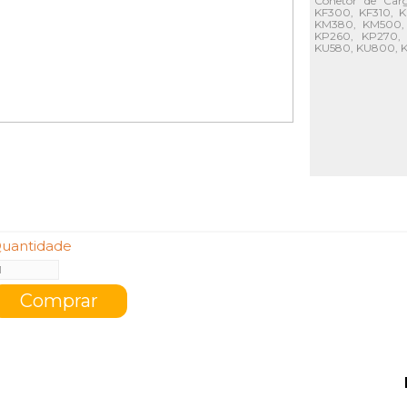
Conetor de Car
KF300, KF310, 
KM380, KM500, 
KP260, KP270, 
KU580, KU800, 
uantidade