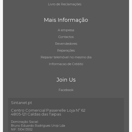
Livro de Reclamações
Mais Informação
A empresa
Contactos
Revendedores
Reparações
Reparar telemóvel no mesmo dia
Informacao de Crédito
Join Us
Facebook
Sintanet.pt
Centro Comercial Passerelle Loja Nº 62
4805-121 Caldas das Taipas
Dominação Social:
Bruno Eduardo Rodrigues Unip Lda
NIF: 510413552