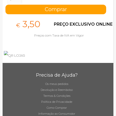
3,
50
PREÇO EXCLUSIVO ONLINE
€
Preços com Taxa de IVA em Vigor
Precisa de Ajuda?
Os meus pedidos
Devolução e Reembolso
Termos & Condições
Política de Privacidade
Como Comprar
Informação ao Consumidor