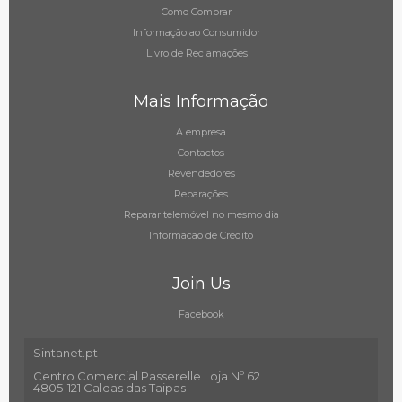
Como Comprar
Informação ao Consumidor
Livro de Reclamações
Mais Informação
A empresa
Contactos
Revendedores
Reparações
Reparar telemóvel no mesmo dia
Informacao de Crédito
Join Us
Facebook
Sintanet.pt
Centro Comercial Passerelle Loja Nº 62
4805-121 Caldas das Taipas