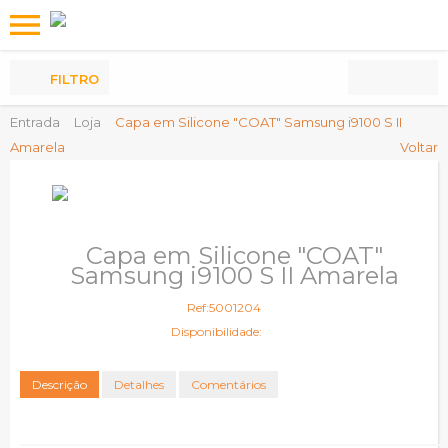
Os
meus
Produtos
FILTRO
Entrada
Loja
Capa em Silicone "COAT" Samsung i9100 S II
Amarela
Voltar
Capa em Silicone "COAT"
Samsung i9100 S II Amarela
Ref:5001204
Disponibilidade:
Descrição
Detalhes
Comentários