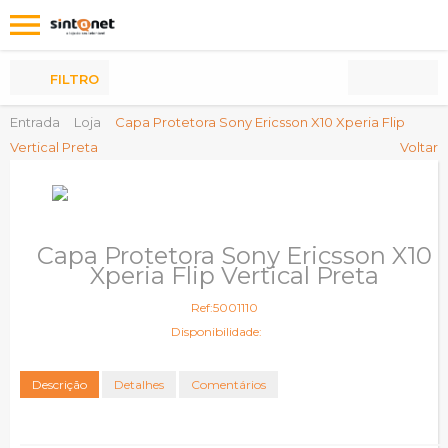
Os
meus
Produtos
FILTRO
Entrada
Loja
Capa Protetora Sony Ericsson X10 Xperia Flip
Vertical Preta
Voltar
Capa Protetora Sony Ericsson X10
Xperia Flip Vertical Preta
Ref:5001110
Disponibilidade:
Descrição
Detalhes
Comentários