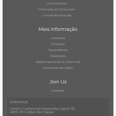
Como Comprar
Informação ao Consumidor
Livro de Reclamações
Mais Informação
A empresa
Contactos
Revendedores
Reparações
Reparar telemóvel no mesmo dia
Informacao de Crédito
Join Us
Facebook
Sintanet.pt
Centro Comercial Passerelle Loja Nº 62
4805-121 Caldas das Taipas