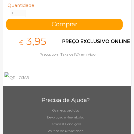
Quantidade
3,
95
PREÇO EXCLUSIVO ONLINE
€
Preços com Taxa de IVA em Vigor
Precisa de Ajuda?
Os meus pedidos
Devolução e Reembolso
Termos & Condições
Política de Privacidade