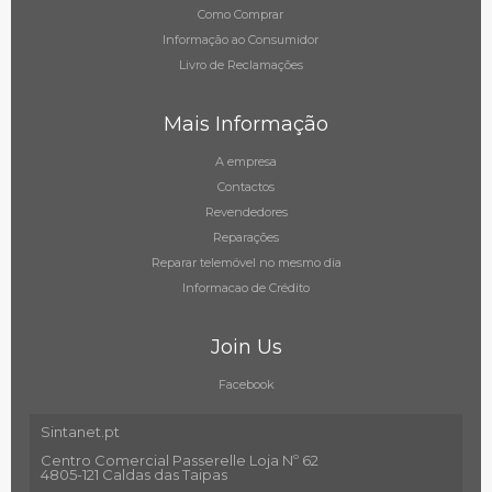
Como Comprar
Informação ao Consumidor
Livro de Reclamações
Mais Informação
A empresa
Contactos
Revendedores
Reparações
Reparar telemóvel no mesmo dia
Informacao de Crédito
Join Us
Facebook
Sintanet.pt
Centro Comercial Passerelle Loja Nº 62
4805-121 Caldas das Taipas