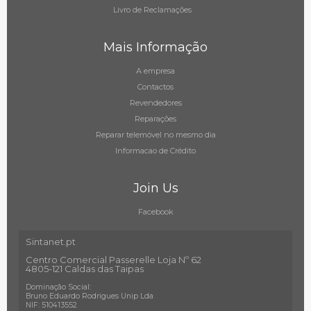
Livro de Reclamações
Mais Informação
A empresa
Contactos
Revendedores
Reparações
Reparar telemóvel no mesmo dia
Informacao de Crédito
Join Us
Facebook
Sintanet.pt
Centro Comercial Passerelle Loja Nº 62
4805-121 Caldas das Taipas
Dominação Social:
Bruno Eduardo Rodrigues Unip Lda
NIF: 510413552