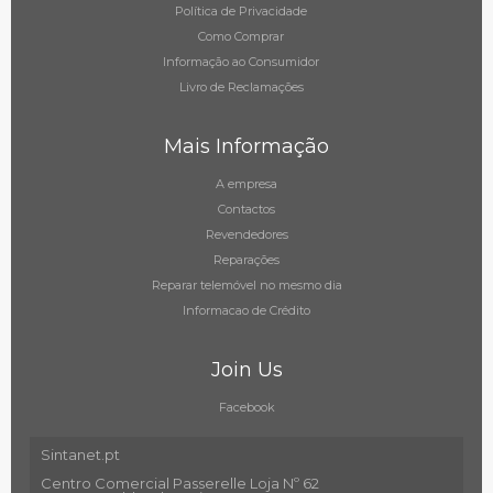
Política de Privacidade
Como Comprar
Informação ao Consumidor
Livro de Reclamações
Mais Informação
A empresa
Contactos
Revendedores
Reparações
Reparar telemóvel no mesmo dia
Informacao de Crédito
Join Us
Facebook
Sintanet.pt
Centro Comercial Passerelle Loja Nº 62