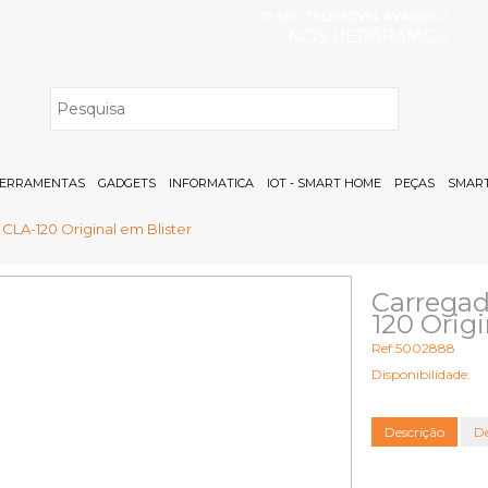
O SEU TELEMÓVEL AVARIOU?
NÓS REPARAMOS
H
ERRAMENTAS
GADGETS
INFORMATICA
IOT - SMART HOME
PEÇAS
SMART
CLA-120 Original em Blister
Carregad
120 Origi
Ref:5002888
Disponibilidade:
Descrição
De