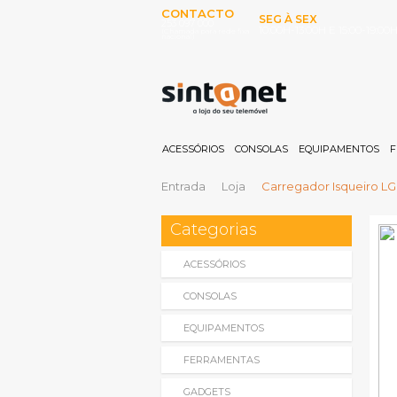
CONTACTO
SEG À SEX
253 097 000
10:00H-13:00H E 15:00-19:00
(Chamada para rede fixa
nacional)
ACESSÓRIOS
CONSOLAS
EQUIPAMENTOS
F
Entrada
Loja
Carregador Isqueiro LG 
Categorias
ACESSÓRIOS
CONSOLAS
EQUIPAMENTOS
FERRAMENTAS
GADGETS