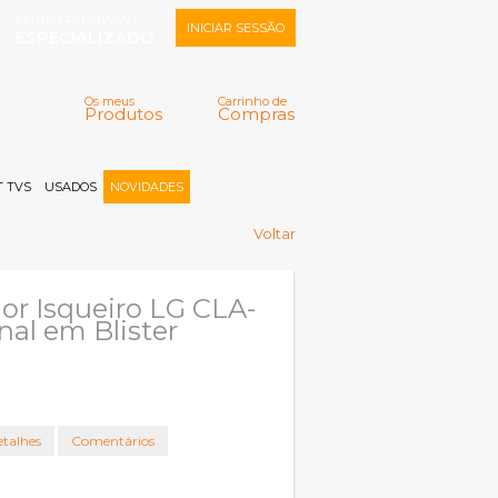
CENTRO REPARAÇÃO
INICIAR SESSÃO
ESPECIALIZADO
Os meus
Carrinho de
Produtos
Compras
Memorizar
Perdeu a senha?
Registar |
 TVS
USADOS
NOVIDADES
Voltar
or Isqueiro LG CLA-
nal em Blister
talhes
Comentários