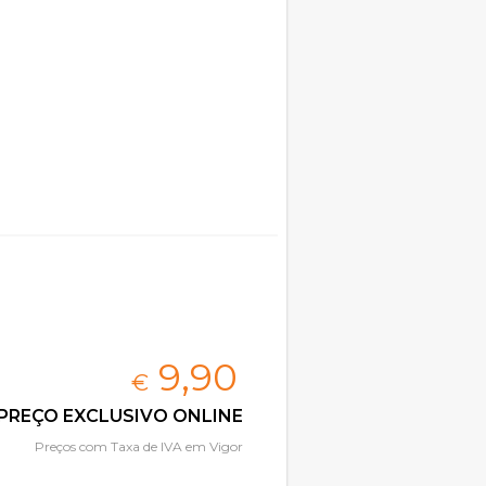
9,
90
€
PREÇO EXCLUSIVO ONLINE
Preços com Taxa de IVA em Vigor