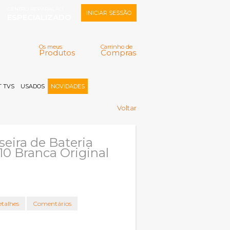
CENTRO REPARAÇÃO
INICIAR SESSÃO
ESPECIALIZADO
Os meus
Carrinho de
Produtos
Compras
Memorizar
Perdeu a senha?
Registar |
 TVS
USADOS
NOVIDADES
Voltar
seira de Bateria
10 Branca Original
talhes
Comentários