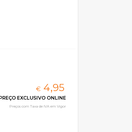
4,
95
€
PREÇO EXCLUSIVO ONLINE
Preços com Taxa de IVA em Vigor