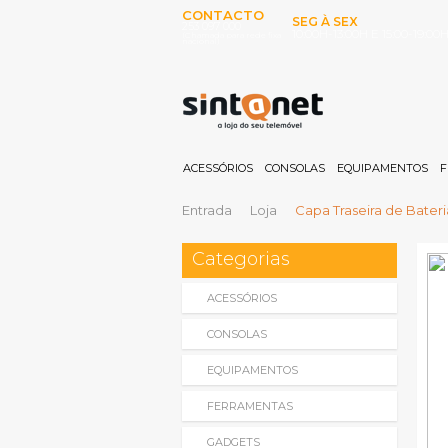
CONTACTO
SEG À SEX
253 097 000
10:00H-13:00H E 15:00-19:00
(Chamada para rede fixa
nacional)
ACESSÓRIOS
CONSOLAS
EQUIPAMENTOS
F
Entrada
Loja
Capa Traseira de Bateri
Categorias
ACESSÓRIOS
CONSOLAS
EQUIPAMENTOS
FERRAMENTAS
GADGETS