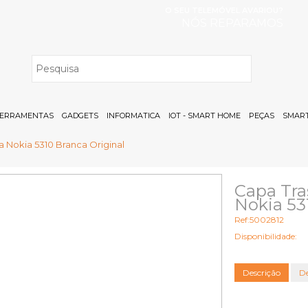
O SEU TELEMÓVEL AVARIOU?
NÓS REPARAMOS
H
ERRAMENTAS
GADGETS
INFORMATICA
IOT - SMART HOME
PEÇAS
SMART
a Nokia 5310 Branca Original
Capa Tra
Nokia 53
Ref:5002812
Disponibilidade:
Descrição
De