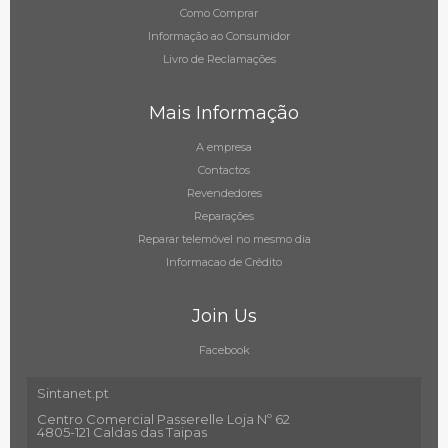
Como Comprar
Informação ao Consumidor
Livro de Reclamações
Mais Informação
A empresa
Contactos
Revendedores
Reparações
Reparar telemóvel no mesmo dia
Informacao de Crédito
Join Us
Facebook
Sintanet.pt
Centro Comercial Passerelle Loja Nº 62
4805-121 Caldas das Taipas