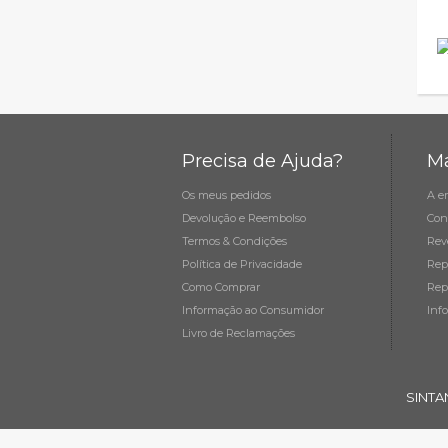
Precisa de Ajuda?
Ma
Os meus pedidos
A e
Devolução e Reembolso
Con
Termos & Condições
Rev
Política de Privacidade
Rep
Como Comprar
Rep
Informação ao Consumidor
Inf
Livro de Reclamações
SINTA