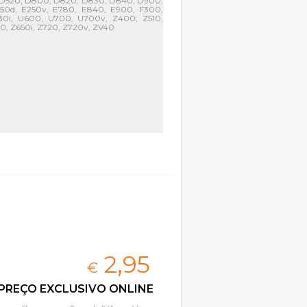
 D520, D800, D820, D830, D840, D900,
250d, E250v, E780, E840, E900, F300,
30i, U600, U700, U700v, Z400, Z510,
0, Z650i, Z720, Z720v, ZV40
2,
95
€
PREÇO EXCLUSIVO ONLINE