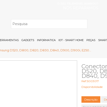
O SEU TELEMÓVEL AVARIOU?
NÓS REPARAMOS
H
ERRAMENTAS
GADGETS
INFORMATICA
IOT - SMART HOME
PEÇAS
SMART
sung D520, D800, D820, D830, D840, D900, D900i, E250...
Conecto
D520, D8
D840, D9
Ref:5003017
Disponibilidade:
Descrição
De