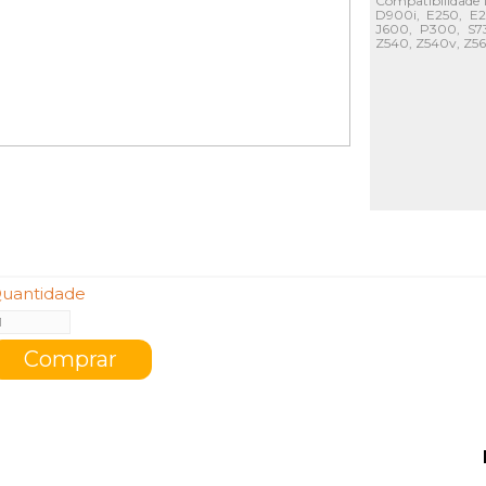
Compatibilidade
D900i, E250, E
J600, P300, S7
Z540, Z540v, Z56
uantidade