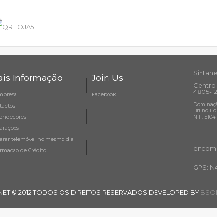
Sintane
is Informação
Join Us
Centro 
4805-12
mpresa
Facebook
Dominaçã
tactos
Bruno Ed
endedores
NIF: 5104
arações
arar telemóvel no mesmo dia
encome
ormacao de Crédito
GPS: N
NET © 2012 TODOS OS DIREITOS RESERVADOS DEVELOPED BY
BSOL