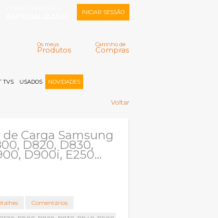
CENTRO REPARAÇÃO
INICIAR SESSÃO
ESPECIALIZADO
Os meus
Carrinho de
Produtos
Compras
Memorizar
Perdeu a senha?
Registar |
 TVS
USADOS
NOVIDADES
Voltar
r de Carga Samsung
00, D820, D830,
00, D900i, E250...
talhes
Comentários