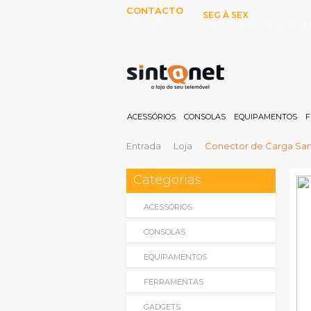
CONTACTO
SEG À SEX
253 097 000
10:00H-13:00H E 15:00-19:00
(Chamada para rede fixa
nacional)
ACESSÓRIOS
CONSOLAS
EQUIPAMENTOS
F
Entrada
Loja
Conector de Carga Sam
Categorias
ACESSÓRIOS
CONSOLAS
EQUIPAMENTOS
FERRAMENTAS
GADGETS