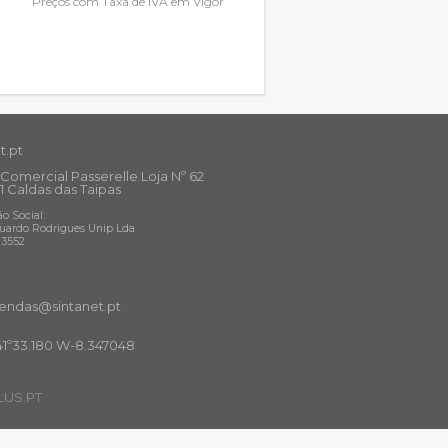
Preços com Taxa de IVA em Vigor
t.pt
Comercial Passerelle Loja Nº 62
1 Caldas das Taipas
o Social:
uardo Rodrigues Unip Lda
13552
ndas@sintanet
.pt
41º33.180 W-8.347048
US.PT