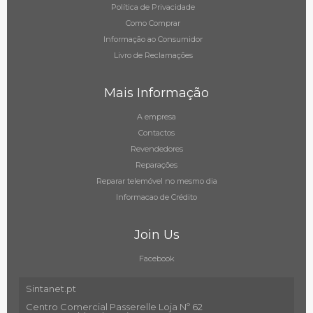
Política de Privacidade
Como Comprar
Informação ao Consumidor
Livro de Reclamações
Mais Informação
A empresa
Contactos
Revendedores
Reparações
Reparar telemóvel no mesmo dia
Informacao de Crédito
Join Us
Facebook
Sintanet.pt
Centro Comercial Passerelle Loja Nº 62