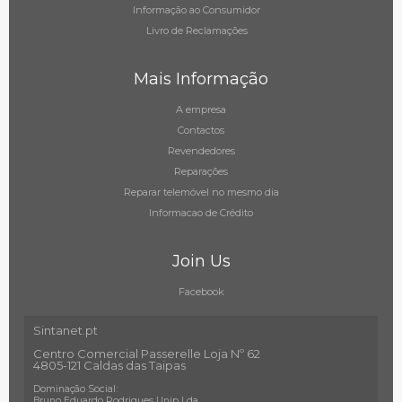
Informação ao Consumidor
Livro de Reclamações
Mais Informação
A empresa
Contactos
Revendedores
Reparações
Reparar telemóvel no mesmo dia
Informacao de Crédito
Join Us
Facebook
Sintanet.pt
Centro Comercial Passerelle Loja Nº 62
4805-121 Caldas das Taipas
Dominação Social:
Bruno Eduardo Rodrigues Unip Lda