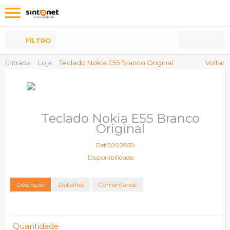
Os
meus
Produtos
FILTRO
Entrada
Loja
Teclado Nokia E55 Branco Original
Voltar
Teclado Nokia E55 Branco
Original
Ref:5002858
Disponibilidade:
Descrição
Detalhes
Comentários
Quantidade