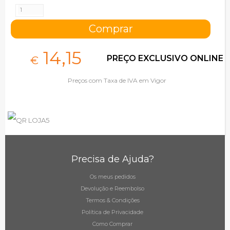
14,
15
PREÇO EXCLUSIVO ONLINE
€
Preços com Taxa de IVA em Vigor
Precisa de Ajuda?
Os meus pedidos
Devolução e Reembolso
Termos & Condições
Política de Privacidade
Como Comprar