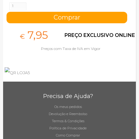
7,
95
PREÇO EXCLUSIVO ONLINE
€
Preços com Taxa de IVA em Vigor
Precisa de Ajuda?
Os meus pedidos
Devolução e Reembolso
Termos & Condições
Política de Privacidade
Como Comprar