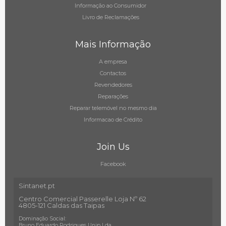
Informação ao Consumidor
Livro de Reclamações
Mais Informação
A empresa
Contactos
Revendedores
Reparações
Reparar telemóvel no mesmo dia
Informacao de Crédito
Join Us
Facebook
Sintanet.pt
Centro Comercial Passerelle Loja Nº 62
4805-121 Caldas das Taipas
Dominação Social:
Bruno Eduardo Rodrigues Unip Lda