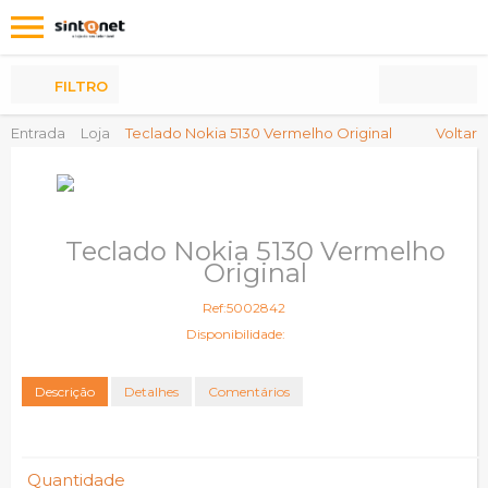
Os
meus
Produtos
FILTRO
Entrada
Loja
Teclado Nokia 5130 Vermelho Original
Voltar
Teclado Nokia 5130 Vermelho
Original
Ref:5002842
Disponibilidade:
Descrição
Detalhes
Comentários
Quantidade