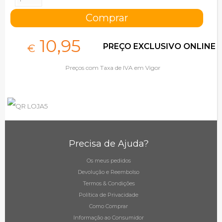
10,
95
PREÇO EXCLUSIVO ONLINE
€
Preços com Taxa de IVA em Vigor
Precisa de Ajuda?
Os meus pedidos
Devolução e Reembolso
Termos & Condições
Política de Privacidade
Como Comprar
Informação ao Consumidor