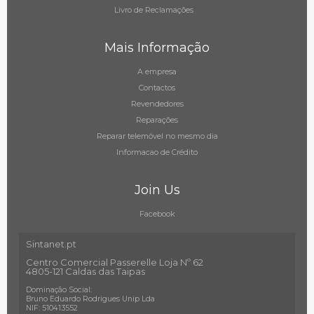
Livro de Reclamações
Mais Informação
A empresa
Contactos
Revendedores
Reparações
Reparar telemóvel no mesmo dia
Informacao de Crédito
Join Us
Facebook
Sintanet.pt
Centro Comercial Passerelle Loja Nº 62
4805-121 Caldas das Taipas
Dominação Social:
Bruno Eduardo Rodrigues Unip Lda
NIF: 510413552