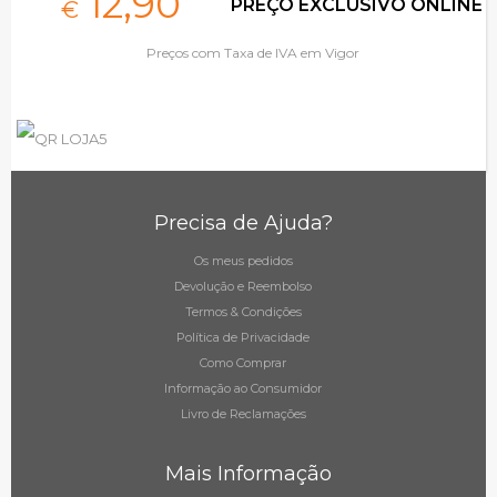
12,
90
PREÇO EXCLUSIVO ONLINE
€
Preços com Taxa de IVA em Vigor
Precisa de Ajuda?
Os meus pedidos
Devolução e Reembolso
Termos & Condições
Política de Privacidade
Como Comprar
Informação ao Consumidor
Livro de Reclamações
Mais Informação