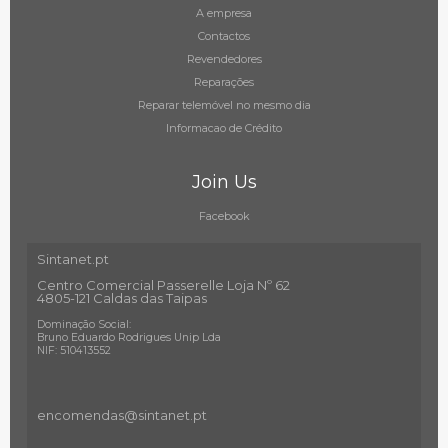
A empresa
Contactos
Revendedores
Reparações
Reparar telemóvel no mesmo dia
Informacao de Crédito
Join Us
Facebook
Sintanet.pt
Centro Comercial Passerelle Loja Nº 62
4805-121 Caldas das Taipas
Dominação Social:
Bruno Eduardo Rodrigues Unip Lda
NIF: 510413552
encomendas@sintanet
.pt