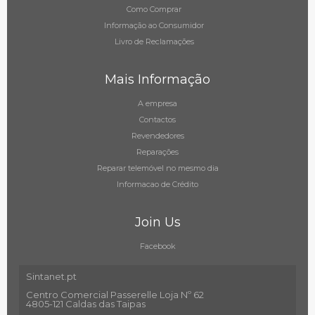
Como Comprar
Informação ao Consumidor
Livro de Reclamações
Mais Informação
A empresa
Contactos
Revendedores
Reparações
Reparar telemóvel no mesmo dia
Informacao de Crédito
Join Us
Facebook
Sintanet.pt
Centro Comercial Passerelle Loja Nº 62
4805-121 Caldas das Taipas