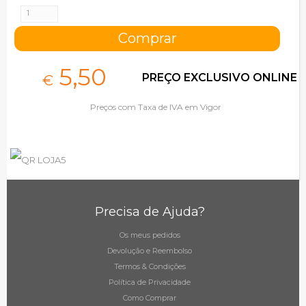
5,
50
PREÇO EXCLUSIVO ONLINE
€
Preços com Taxa de IVA em Vigor
Precisa de Ajuda?
Os meus pedidos
Devolução e Reembolso
Termos & Condições
Política de Privacidade
Como Comprar