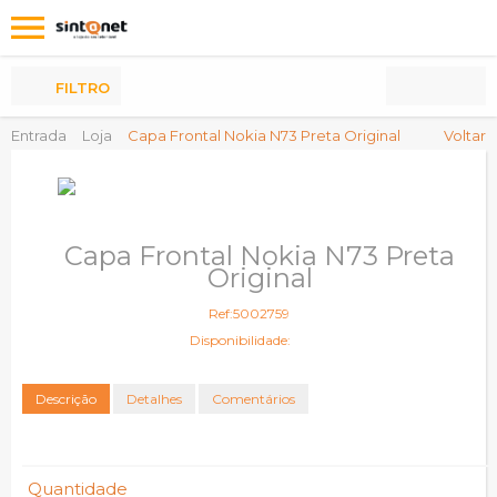
Os
meus
Produtos
FILTRO
Entrada
Loja
Capa Frontal Nokia N73 Preta Original
Voltar
Capa Frontal Nokia N73 Preta
Original
Ref:5002759
Disponibilidade:
Descrição
Detalhes
Comentários
Quantidade