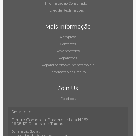
Informação ao Consumidor
Livro de Reclamações
Mais Informação
A empresa
Contactos
Revendedores
Reparações
Reparar telemóvel no mesmo dia
Informacao de Crédito
Join Us
Facebook
Sintanet.pt
Centro Comercial Passerelle Loja Nº 62
4805-121 Caldas das Taipas
Dominação Social:
Bruno Eduardo Rodrigues Unip Lda