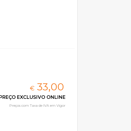
33,
00
€
PREÇO EXCLUSIVO ONLINE
Preços com Taxa de IVA em Vigor