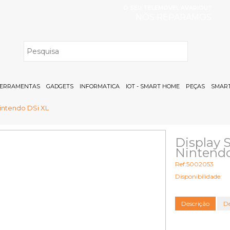
O SEU TELEMÓVEL AVARIOU?
NÓS REPARAMOS
H
ERRAMENTAS
GADGETS
INFORMATICA
IOT - SMART HOME
PEÇAS
SMART
Nintendo DSi XL
Display 
Nintendo
Ref:5002053
Disponibilidade:
Descrição
De