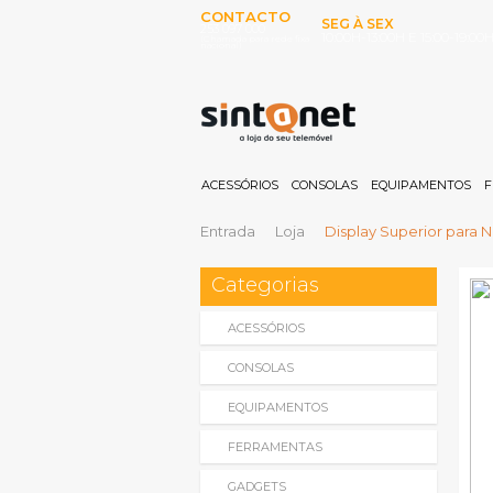
CONTACTO
SEG À SEX
253 097 000
10:00H-13:00H E 15:00-19:00
(Chamada para rede fixa
nacional)
ACESSÓRIOS
CONSOLAS
EQUIPAMENTOS
F
Entrada
Loja
Display Superior para 
Categorias
ACESSÓRIOS
CONSOLAS
EQUIPAMENTOS
FERRAMENTAS
GADGETS