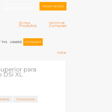
CENTRO REPARAÇÃO
INICIAR SESSÃO
ESPECIALIZADO
Os meus
Carrinho de
Produtos
Compras
Memorizar
Perdeu a senha?
Registar |
 TVS
USADOS
NOVIDADES
Voltar
Superior para
 DSi XL
talhes
Comentários